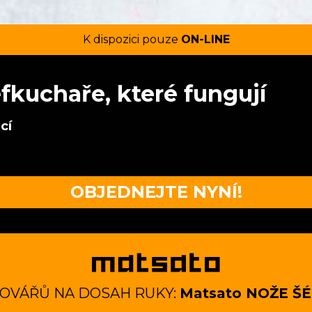
K dispozici pouze
ON-LINE
fkuchaře, které fungují
cí
OBJEDNEJTE NYNÍ!
KOVÁŘŮ NA DOSAH RUKY:
Matsato NOŽE Š