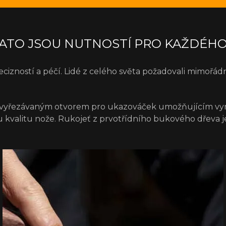
SATO JSOU NUTNOSTÍ PRO KAŽDÉH
cizností a péčí. Lidé z celého světa požadovali mimořádný
vyřezávaným otvorem pro ukazováček umožňujícím vynika
etou kvalitu nože. Rukojeť z prvotřídního bukového dřev