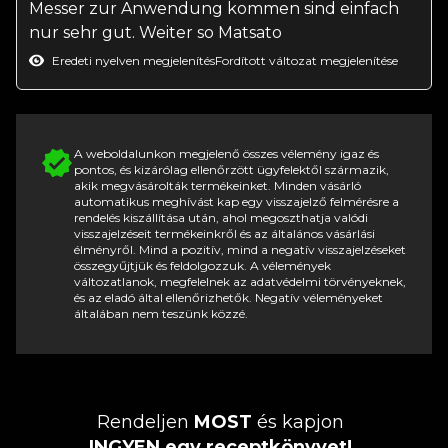
Messer zur Anwendung kommen sind einfach
nur sehr gut. Weiter so Matsato
Eredeti nyelven megjelenítés
Fordított változat megjelenítése
A weboldalunkon megjelenő összes vélemény igaz és
pontos, és kizárólag ellenőrzött ügyfelektől származik,
akik megvásárolták termékeinket. Minden vásárló
automatikus meghívást kap egy visszajelző felmérésre a
rendelés kiszállítása után, ahol megoszthatja valódi
visszajelzéseit termékeinkről és az általános vásárlási
élményről. Mind a pozitív, mind a negatív visszajelzéseket
összegyűjtjük és feldolgozzuk. A vélemények
változatlanok, megfelelnek az adatvédelmi törvényeknek,
és az eladó által ellenőrizhetők. Negatív véleményeket
általában nem teszünk közzé.
Rendeljen
MOST
és kapjon
INGYEN egy receptkönyvet!