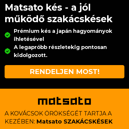
Matsato kés - a jól
működő szakácskések
Prémium kés a japán hagyományok
ihletésével
A legapróbb részletekig pontosan
kidolgozott.
RENDELJEN MOST!
A KOVÁCSOK ÖRÖKSÉGÉT TARTJA A
KEZÉBEN:
Matsato SZAKÁCSKÉSEK