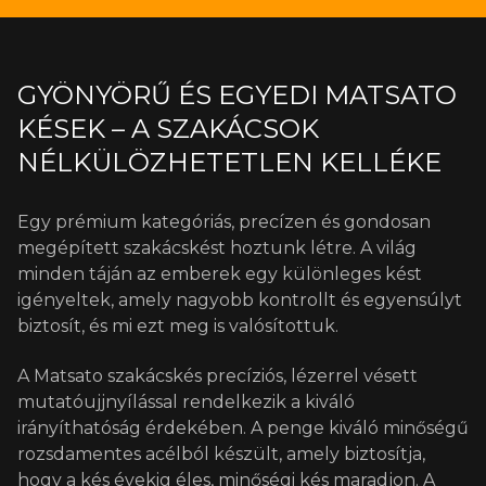
GYÖNYÖRŰ ÉS EGYEDI MATSATO
KÉSEK – A SZAKÁCSOK
NÉLKÜLÖZHETETLEN KELLÉKE
Egy prémium kategóriás, precízen és gondosan
megépített szakácskést hoztunk létre. A világ
minden táján az emberek egy különleges kést
igényeltek, amely nagyobb kontrollt és egyensúlyt
biztosít, és mi ezt meg is valósítottuk.
A Matsato szakácskés precíziós, lézerrel vésett
mutatóujjnyílással rendelkezik a kiváló
irányíthatóság érdekében. A penge kiváló minőségű
rozsdamentes acélból készült, amely biztosítja,
hogy a kés évekig éles, minőségi kés maradjon. A