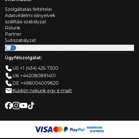
Szolgáltatás feltételei
Adatvédelmi irányelvek
szállítási szabályzat
Rólunk
Partner
Sütiszabályzat
Az Ön adatvédelmi választásai
Ügyfélszolgálat:
US +1 (434) 425-7300
UK +442080891401
DE +498004009820
Küldjön nekünk egy e-mailt