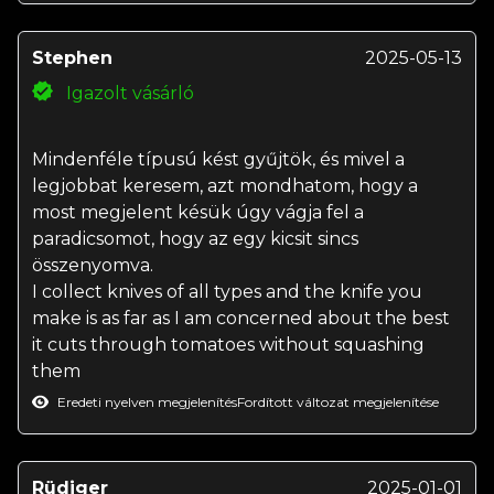
Stephen
2025-05-13
Igazolt vásárló
Mindenféle típusú kést gyűjtök, és mivel a
legjobbat keresem, azt mondhatom, hogy a
most megjelent késük úgy vágja fel a
paradicsomot, hogy az egy kicsit sincs
összenyomva.
I collect knives of all types and the knife you
make is as far as I am concerned about the best
it cuts through tomatoes without squashing
them
Eredeti nyelven megjelenítés
Fordított változat megjelenítése
Rüdiger
2025-01-01