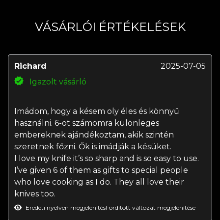
VÁSÁRLÓI ÉRTÉKELÉSEK
Richard
2025-07-05
Igazolt vásárló
Imádom, hogy a késem oly éles és könnyű
használni. 6-ot számomra különleges
embereknek ajándékoztam, akik szintén
szeretnek főzni. Ők is imádják a késüket.
I love my knife it’s so sharp and is so easy to use.
I’ve given 6 of them as gifts to special people
who love cooking as I do. They all love their
knives too.
Eredeti nyelven megjelenítés
Fordított változat megjelenítése