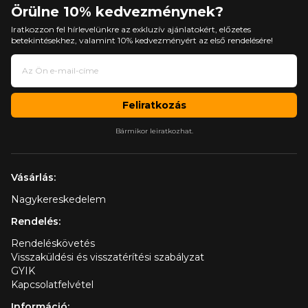
Örülne 10% kedvezménynek?
Iratkozzon fel hírlevelünkre az exkluzív ajánlatokért, előzetes
betekintésekhez, valamint 10% kedvezményért az első rendelésére!
Feliratkozás
Bármikor leiratkozhat.
Vásárlás:
Nagykereskedelem
Rendelés:
Rendeléskövetés
Visszaküldési és visszatérítési szabályzat
GYIK
Kapcsolatfelvétel
Információ: