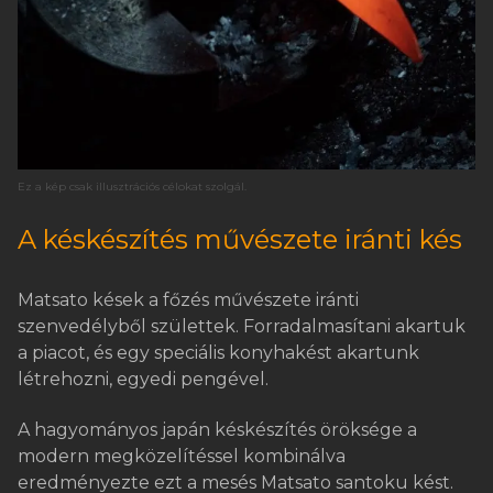
Ez a kép csak illusztrációs célokat szolgál.
A késkészítés művészete iránti kés
Matsato kések a főzés művészete iránti
szenvedélyből születtek. Forradalmasítani akartuk
a piacot, és egy speciális konyhakést akartunk
létrehozni, egyedi pengével.
A hagyományos japán késkészítés öröksége a
modern megközelítéssel kombinálva
eredményezte ezt a mesés Matsato santoku kést.